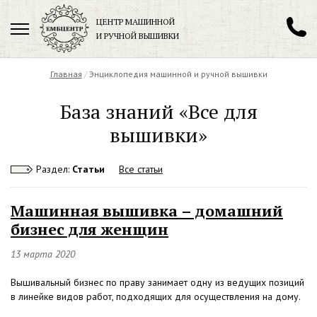
ЦЕНТР МАШИННОЙ
И РУЧНОЙ ВЫШИВКИ
Главная
/
Энциклопедия машинной и ручной вышивки
+7 (962)
208-88-11
Заказать обратный звонок
База знаний «Все для
вышивки»
Раздел:
Статьи
Все статьи
Машинная вышивка – домашний
бизнес для женщин
13 марта 2020
Вышивальный бизнес по праву занимает одну из ведущих позиций
в линейке видов работ, подходящих для осуществления на дому.